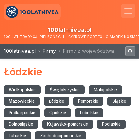
100lat-nivea.pl
100 LAT TRADYCJI PIELĘGNACJI - CYFROWE PORTFOLIO MAREK KOSM
100latnivea.pl
Firmy
Firmy z województwa
Łódzkie
Wielkopolskie
Świętokrzyskie
Małopolskie
Mazowieckie
Łódzkie
Pomorskie
Śląskie
Podkarpackie
Opolskie
Lubelskie
Dolnośląskie
Kujawsko-pomorskie
Podlaskie
Lubuskie
Zachodniopomorskie