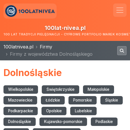
100lat-nivea.pl
100 LAT TRADYCJI PIELĘGNACJI - CYFROWE PORTFOLIO MAREK KOSM
100latnivea.pl
Firmy
Firmy z województwa Dolnośląskiego
Dolnośląskie
Wielkopolskie
Świętokrzyskie
Małopolskie
Mazowieckie
Łódzkie
Pomorskie
Śląskie
Podkarpackie
Opolskie
Lubelskie
Dolnośląskie
Kujawsko-pomorskie
Podlaskie