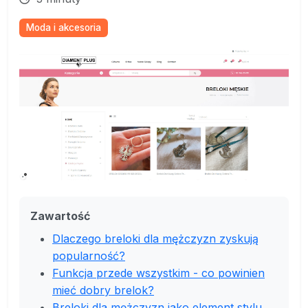
Moda i akcesoria
Zawartość
Dlaczego breloki dla mężczyzn zyskują
popularność?
Funkcja przede wszystkim - co powinien
mieć dobry brelok?
Breloki dla mężczyzn jako element stylu