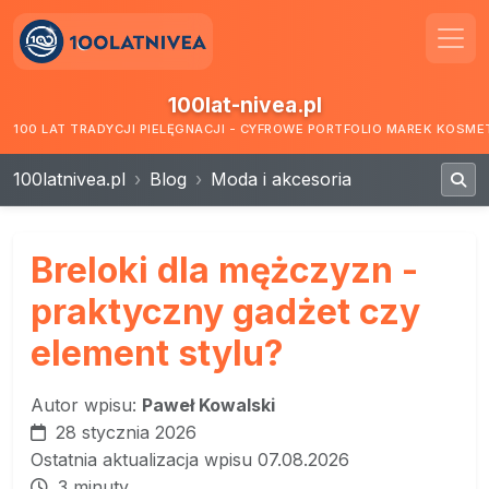
100lat-nivea.pl
100 LAT TRADYCJI PIELĘGNACJI - CYFROWE PORTFOLIO MAREK KOSM
100latnivea.pl
Blog
Moda i akcesoria
Breloki dla mężczyzn -
praktyczny gadżet czy
element stylu?
Autor wpisu:
Paweł Kowalski
28 stycznia 2026
Ostatnia aktualizacja wpisu 07.08.2026
3 minuty