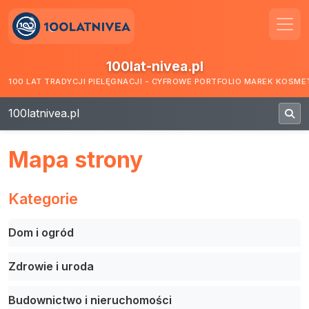
100lat-nivea.pl
100 LAT TRADYCJI PIELĘGNACJI - CYFROWE PORTFOLIO MAREK KOSM
100latnivea.pl
Mapa strony
Kategorie
Dom i ogród
Zdrowie i uroda
Budownictwo i nieruchomości