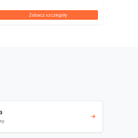
Zobacz szczegóły
a
my