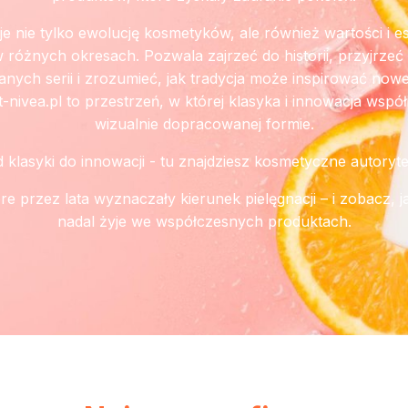
je nie tylko ewolucję kosmetyków, ale również wartości i es
 różnych okresach. Pozwala zajrzeć do historii, przyjrze
nych serii i zrozumieć, jak tradycja może inspirować nowe
at-nivea.pl to przestrzeń, w której klasyka i innowacja współi
wizualnie dopracowanej formie.
 klasyki do innowacji - tu znajdziesz kosmetyczne autoryte
re przez lata wyznaczały kierunek pielęgnacji – i zobacz, j
nadal żyje we współczesnych produktach.