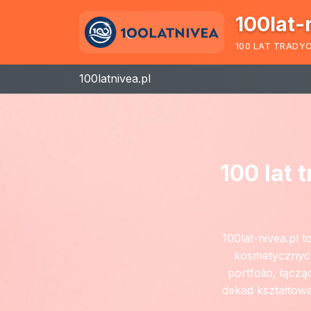
100lat-
100 LAT TRADY
100latnivea.pl
100 lat 
100lat-nivea.pl 
kosmetycznych 
portfolio, łącz
dekad kształtowa