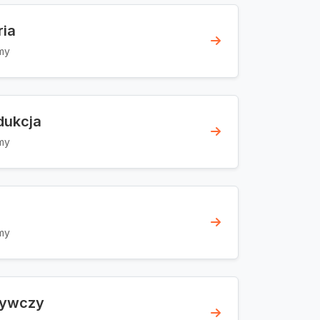
ria
my
dukcja
my
my
żywczy