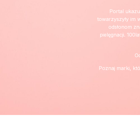
Portal ukazu
towarzyszyły im w
odsłonom zna
pielęgnacji. 100l
Od
Poznaj marki, któ