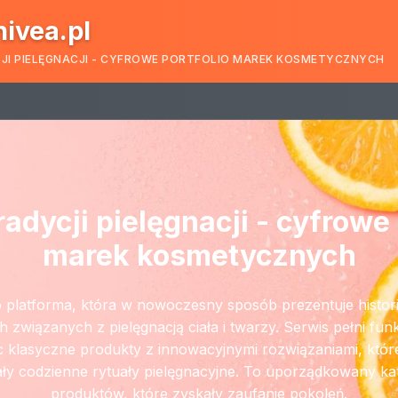
nivea.pl
CJI PIELĘGNACJI - CYFROWE PORTFOLIO MAREK KOSMETYCZNYCH
tradycji pielęgnacji - cyfrowe 
marek kosmetycznych
to platforma, która w nowoczesny sposób prezentuje histor
związanych z pielęgnacją ciała i twarzy. Serwis pełni fu
ąc klasyczne produkty z innowacyjnymi rozwiązaniami, któr
ły codzienne rytuały pielęgnacyjne. To uporządkowany katal
produktów, które zyskały zaufanie pokoleń.