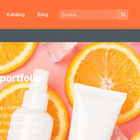
Katalog
Blog
portfolio
ię i rozwój marek
nkcję cyfrowego
e na przestrzeni
og marek, linii i