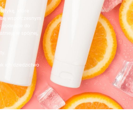
tetykę, które
ć się współczesnym
 podejście do
stnieją w spójnej,
ty.
ak ich dziedzictwo