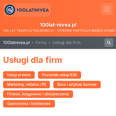
100lat-nivea.pl
100 LAT TRADYCJI PIELĘGNACJI - CYFROWE PORTFOLIO MAREK KOSM
100latnivea.pl
Firmy
Usługi dla firm
Usługi dla firm
Usługi prawne
Pozostałe usługi B2B
Marketing, reklama i PR
Biuro i artykuły biurowe
Finanse, księgowość i ubezpieczenia
Gastronomia i hotelarstwo