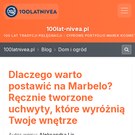
100lat-nivea.pl
100 LAT TRADYCJI PIELĘGNACJI - CYFROWE PORTFOLIO MAREK KOSM
100latnivea.pl
Blog
Dom i ogród
Dlaczego warto
postawić na Marbelo?
Ręcznie tworzone
uchwyty, które wyróżnią
Twoje wnętrze
Autor wpisu:
Aleksandra Lis