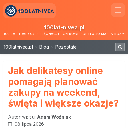
100lat-nivea.pl
100 LAT TRADYCJI PIELĘGNACJI - CYFROWE PORTFOLIO MAREK KOSM
100latnivea.pl
Blog
Pozostałe
Jak delikatesy online
pomagają planować
zakupy na weekend,
święta i większe okazje?
Autor wpisu:
Adam Woźniak
08 lipca 2026