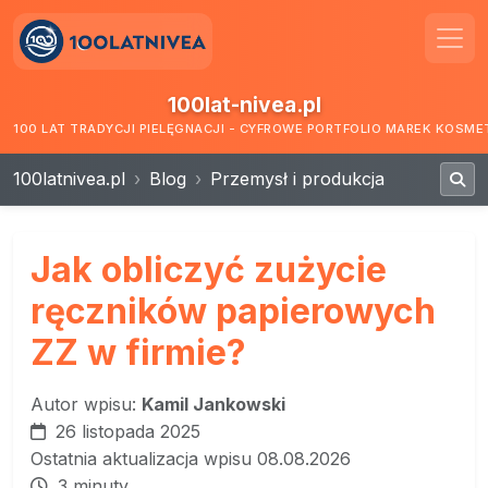
100lat-nivea.pl
100 LAT TRADYCJI PIELĘGNACJI - CYFROWE PORTFOLIO MAREK KOSM
100latnivea.pl
Blog
Przemysł i produkcja
Jak obliczyć zużycie
ręczników papierowych
ZZ w firmie?
Autor wpisu:
Kamil Jankowski
26 listopada 2025
Ostatnia aktualizacja wpisu 08.08.2026
3 minuty