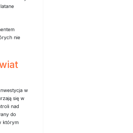
latane
ementem
órych nie
wiat
 inwestycja w
rzają się w
troli nad
wany do
w którym