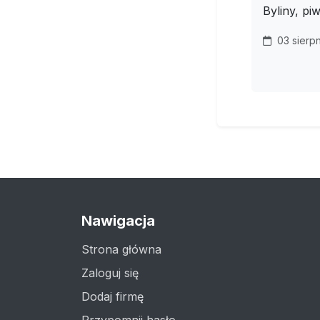
Byliny, piw
03 sierp
Nawigacja
Strona główna
Zaloguj się
Dodaj firmę