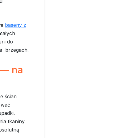
u
łe
baseny z
 małych
eni do
na brzegach.
 — na
e ścian
hować
padki.
nia tkaniny
bsolutną