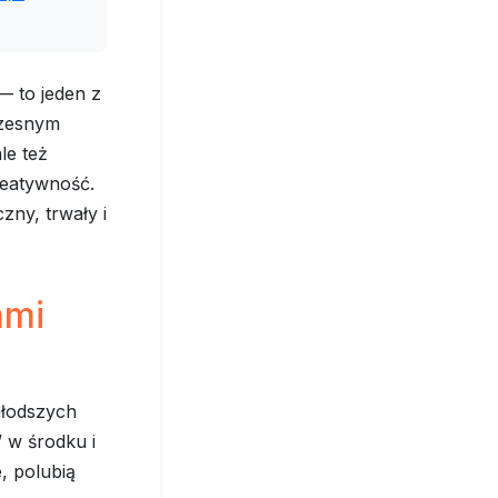
 — to jeden z
czesnym
le też
reatywność.
ny, trwały i
ami
młodszych
” w środku i
, polubią