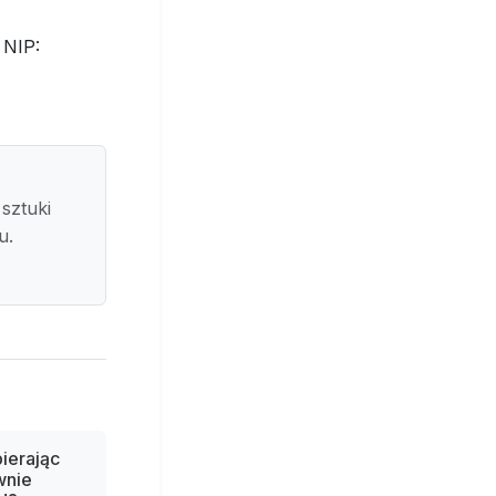
 NIP:
sztuki
u.
ierając
wnie