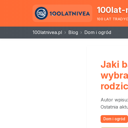
100lat-
100 LAT TRADY
100latnivea.pl
Blog
Dom i ogród
Jaki 
wybra
rodzi
Autor wpisu
Ostatnia akt
Dom i ogród