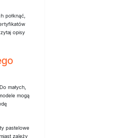
ch połknąć,
ertyfikatów
zytaj opisy
ego
 Do małych,
 modele mogą
wdę
ety pastelowe
miast zależy