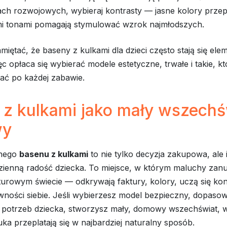
ach rozwojowych, wybieraj kontrasty — jasne kolory przep
i tonami pomagają stymulować wzrok najmłodszych.
miętać, że baseny z kulkami dla dzieci często stają się el
ęc opłaca się wybierać modele estetyczne, trwałe i takie, kt
ać po każdej zabawie.
 z kulkami jako mały wszechś
wy
lnego
basenu z kulkami
to nie tylko decyzja zakupowa, ale
zienną radość dziecka. To miejsce, w którym maluchy zanu
urowym świecie — odkrywają faktury, kolory, uczą się kon
wności siebie. Jeśli wybierzesz model bezpieczny, dopaso
 i potrzeb dziecka, stworzysz mały, domowy wszechświat, 
ka przeplatają się w najbardziej naturalny sposób.