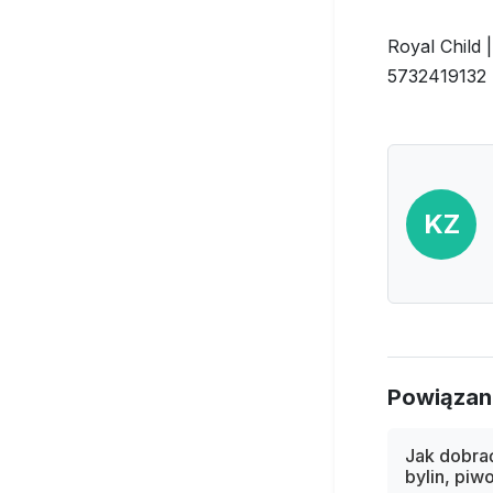
Royal Child 
5732419132 
KZ
Powiązan
Jak dobra
bylin, piwon