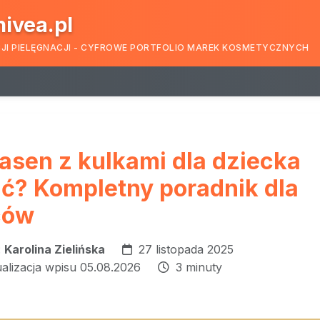
nivea.pl
CJI PIELĘGNACJI - CYFROWE PORTFOLIO MAREK KOSMETYCZNYCH
basen z kulkami dla dziecka
ć? Kompletny poradnik dla
ców
:
Karolina Zielińska
27 listopada 2025
ualizacja wpisu 05.08.2026
3 minuty