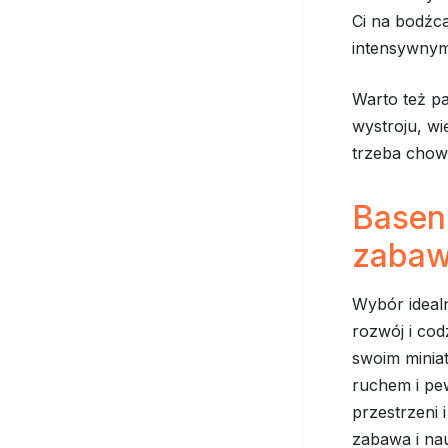
Ci na bodźc
intensywnym
Warto też pa
wystroju, wi
trzeba chow
Basen
zaba
Wybór idea
rozwój i cod
swoim miniat
ruchem i pe
przestrzeni
zabawa i nau