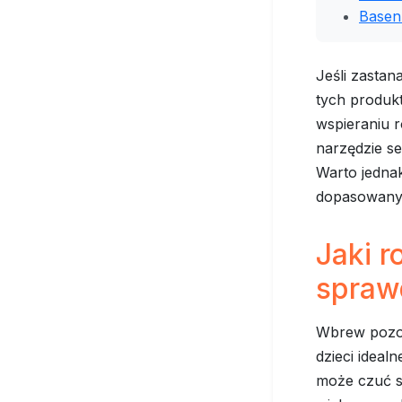
Basen
Jeśli zastana
tych produk
wspieraniu r
narzędzie s
Warto jednak
dopasowany 
Jaki r
sprawd
Wbrew pozor
dzieci ideal
może czuć st