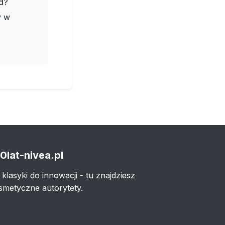
d?
y w
0lat-nivea.pl
 klasyki do innowacji - tu znajdziesz
smetyczne autorytety.