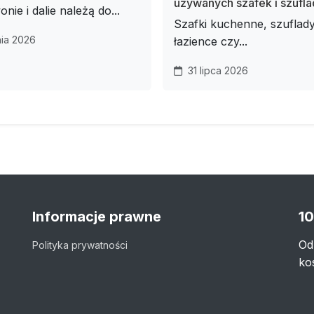
używanych szafek i szufla
onie i dalie należą do...
Szafki kuchenne, szuflad
nia 2026
łazience czy...
31 lipca 2026
Informacje prawne
10
Od
Polityka prywatności
ko