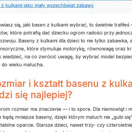
 z kulkami jako mały wszechświat zabawy
wiasz się, jaki basen z kulkami wybrać, to świetnie trafiłeś
tów, które potrafią dać dziecku ogrom radości przy jedno
ozwoju. Baseny z kulkami dla dzieci to nie tylko zabawka, a
ensoryczne, które stymuluje motorykę, równowagę oraz k
 wiedzieć, na co zwrócić uwagę, by wybrać model bezpiecz
do wieku malucha.
ozmiar i kształt basenu z kulk
zi się najlepiej?
om rozmiar ma znaczenie — i to spore. Dla niemowląt i 
ne będą mniejsze baseny, dzięki którym maluch nie „gubi się
abilne oparcie. Starsze dzieci, nawet trzy- czy czteroletnie