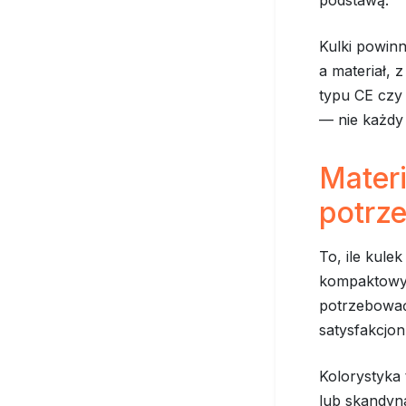
podstawą.
Kulki powin
a materiał, 
typu CE czy 
— nie każdy
Materi
potrze
To, ile kule
kompaktowyc
potrzebować
satysfakcjon
Kolorystyka 
lub skandyna