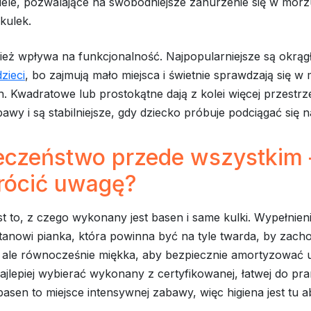
ele, pozwalające na swobodniejsze zanurzenie się w morz
kulek.
ież wpływa na funkcjonalność. Najpopularniejsze są okrąg
zieci
, bo zajmują mało miejsca i świetnie sprawdzają się w
. Kwadratowe lub prostokątne dają z kolei więcej przestrz
awy i są stabilniejsze, gdy dziecko próbuje podciągać się 
eczeństwo przede wszystkim
rócić uwagę?
t to, z czego wykonany jest basen i same kulki. Wypełnieni
stanowi pianka, która powinna być na tyle twarda, by zac
, ale równocześnie miękka, aby bezpiecznie amortyzować u
jlepiej wybierać wykonany z certyfikowanej, łatwej do pra
sen to miejsce intensywnej zabawy, więc higiena jest tu a