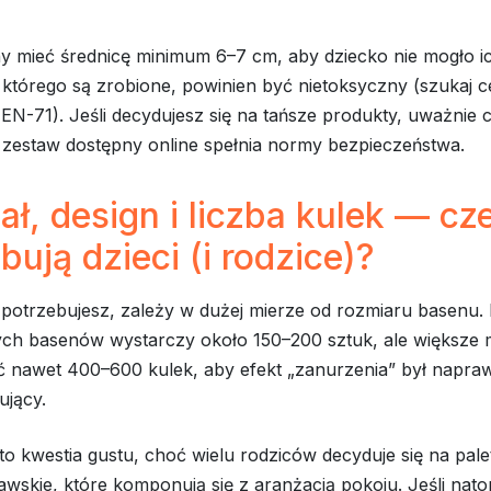
ny mieć średnicę minimum 6–7 cm, aby dziecko nie mogło i
z którego są zrobione, powinien być nietoksyczny (szukaj c
EN-71). Jeśli decydujesz się na tańsze produkty, uważnie c
 zestaw dostępny online spełnia normy bezpieczeństwa.
ał, design i liczba kulek — cz
bują dzieci (i rodzice)?
k potrzebujesz, zależy w dużej mierze od rozmiaru basenu.
h basenów wystarczy około 150–200 sztuk, ale większe
 nawet 400–600 kulek, aby efekt „zanurzenia” był napra
ujący.
to kwestia gustu, choć wielu rodziców decyduje się na pal
wskie, które komponują się z aranżacją pokoju. Jeśli nato