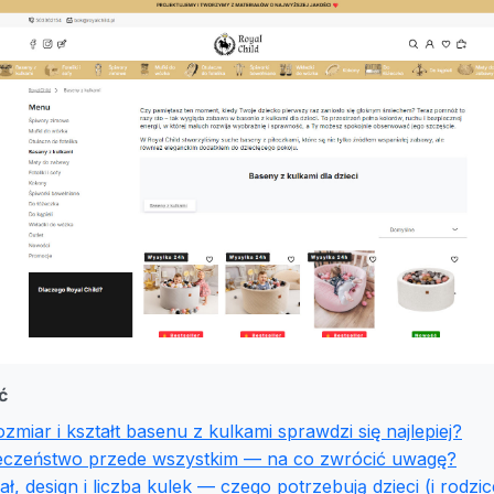
ć
ozmiar i kształt basenu z kulkami sprawdzi się najlepiej?
eczeństwo przede wszystkim — na co zwrócić uwagę?
ał, design i liczba kulek — czego potrzebują dzieci (i rodzic