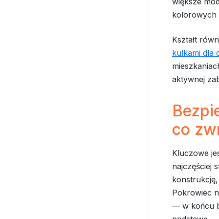
większe mod
kolorowych 
Kształt równ
kulkami dla d
mieszkaniach
aktywnej zab
Bezpi
co zw
Kluczowe jes
najczęściej 
konstrukcję
Pokrowiec na
— w końcu ba