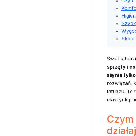
Czym s
Komfor
Higie
Szybko
Wygod
Sklep
Świat tatuaż
sprzęty i c
się nie tylk
rozwiązań, k
tatuażu. Te 
maszynką i i
Czym s
działa