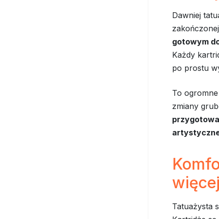
Dawniej tatu
zakończonej 
gotowym do 
Każdy kartri
po prostu w
To ogromne 
zmiany grubo
przygotowan
artystyczne
Komfor
więcej
Tatuażysta s