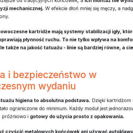
 lżejsze od tradycyjnych końcówek, a
ich montaż nie wym
cyzji mechanicznej.
W efekcie dłoń mniej się męczy, a nadga
ony.
nowoczesne kartridże mają systemy stabilizacji igły, któ
poprawiają płynność ruchu. To nie tylko wpływa na komfo
le także na jakość tatuażu - linie są bardziej równe, a c
na i bezpieczeństwo w
zesnym wydaniu
tuażu higiena to absolutna podstawa.
Dzięki kartridżom
tało ograniczone do minimum. Każdy moduł jest jednorazo
 próżniowo i
gotowy do użycia prosto z opakowania.
już czyścić metalowych końcówek ani używać autoklawu