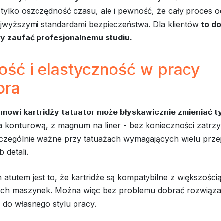
 tylko oszczędność czasu, ale i pewność, że cały proces 
ajwyższymi standardami bezpieczeństwa. Dla klientów
to d
y zaufać profesjonalnemu studiu.
ość i elastyczność w pracy
ora
emowi kartridży tatuator może błyskawicznie zmieniać ty
 na konturową, z magnum na liner - bez konieczności zatr
zczególnie ważne przy tatuażach wymagających wielu prze
 detali.
tutem jest to, że kartridże są kompatybilne z większości
h maszynek. Można więc bez problemu dobrać rozwiąza
do własnego stylu pracy.