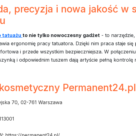
a, precyzja i nowa jakość w 
żu
o tatuażu
to nie tylko nowoczesny gadżet
- to narzędzie,
awia ergonomię pracy tatuatora. Dzięki nim praca staje się 
fortowa i przede wszystkim bezpieczniejsza. W połączeniu
zynką i odpowiednim tuszem dają artyście pełną kontrolę 
 kosmetyczny Permanent24.pl
yjska 70, 02-761 Warszawa
113001
 https://permanent24.pl/