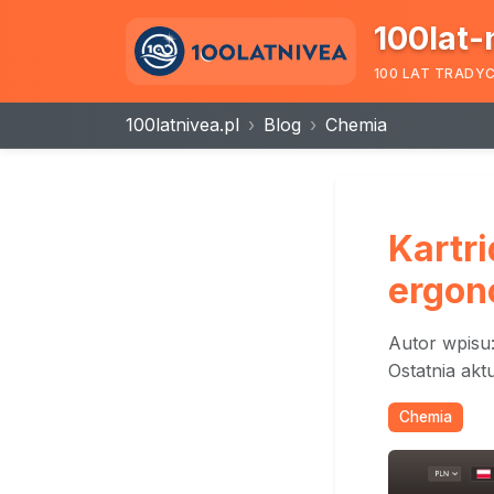
100lat-
100 LAT TRADY
100latnivea.pl
Blog
Chemia
Kartri
ergon
Autor wpisu
Ostatnia akt
Chemia