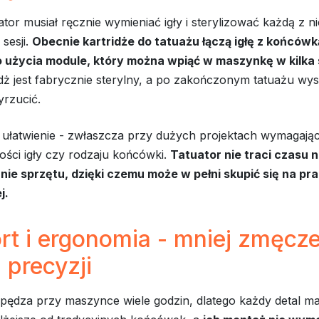
ator musiał ręcznie wymieniać igły i sterylizować każdą z n
sesji.
Obecnie kartridże do tatuażu łączą igłę z końców
użycia module, który można wpiąć w maszynkę w kilka
dż jest fabrycznie sterylny, a po zakończonym tatuażu wy
yrzucić.
ułatwienie - zwłaszcza przy dużych projektach wymagając
ści igły czy rodzaju końcówki.
Tatuator nie traci czasu 
ie sprzętu, dzięki czemu może w pełni skupić się na pr
j.
t i ergonomia - mniej zmęcze
 precyzji
pędza przy maszynce wiele godzin, dlatego każdy detal ma