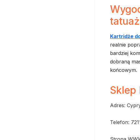
Wygod
tatua
Kartridże d
realnie popr
bardziej kom
dobraną mas
końcowym.
Sklep
Adres: Cypr
Telefon: 721
Strona WWW: