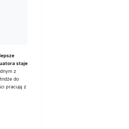
lepsze
uatora staje
dnym z
tridże do
ci pracują z