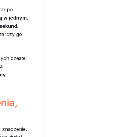
ich po
ką w jednym,
 sekund.
starczy go
ych częstej
na
acy
nia,
 znaczenie.