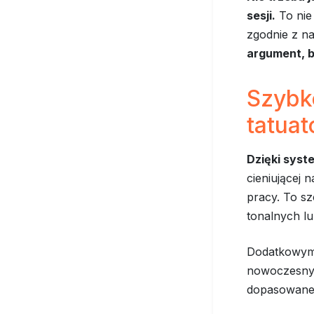
sesji.
To nie
zgodnie z n
argument, b
Szybk
tatuat
Dzięki syst
cieniującej
pracy. To s
tonalnych lub
Dodatkowym a
nowoczesnyc
dopasowane 