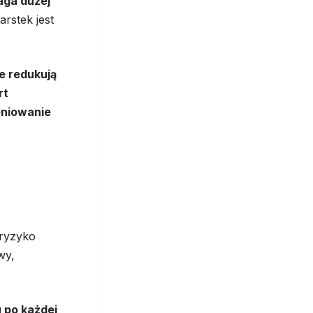
aga dużej
rstek jest
re redukują
rt
ieniowanie
 ryzyko
wy,
 po każdej