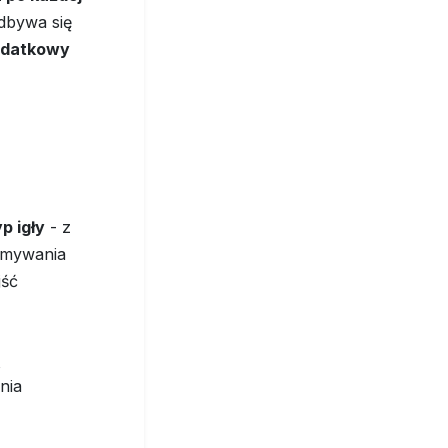
odbywa się
odatkowy
p igły
- z
zymywania
jść
ą
nia