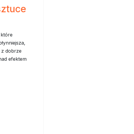
sztuce
 które
płynniejsza,
 z dobrze
nad efektem