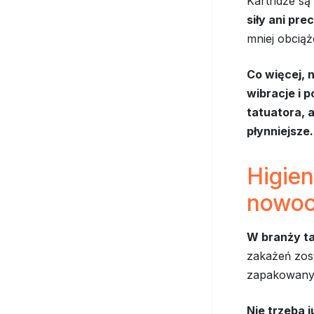
Kartridże są
siły ani pre
mniej obciąż
Co więcej, 
wibracje i 
tatuatora, a
płynniejsze.
Higie
nowoc
W branży ta
zakażeń zos
zapakowany
Nie trzeba 