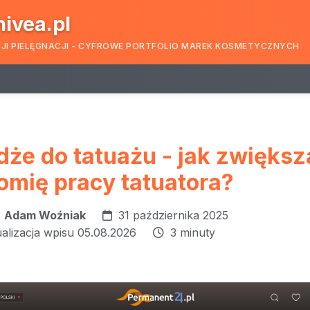
nivea.pl
CJI PIELĘGNACJI - CYFROWE PORTFOLIO MAREK KOSMETYCZNYCH
dże do tatuażu - jak zwiększ
omię pracy tatuatora?
:
Adam Woźniak
31 października 2025
ualizacja wpisu 05.08.2026
3 minuty