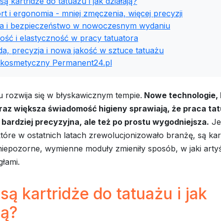
ą kartridże do tatuażu i jak działają?
t i ergonomia - mniej zmęczenia, więcej precyzji
na i bezpieczeństwo w nowoczesnym wydaniu
ść i elastyczność w pracy tatuatora
a, precyzja i nowa jakość w sztuce tatuażu
 kosmetyczny Permanent24.pl
u rozwija się w błyskawicznym tempie.
Nowe technologie, 
oraz większa świadomość higieny sprawiają, że praca tat
o bardziej precyzyjna, ale też po prostu wygodniejsza.
Je
tóre w ostatnich latach zrewolucjonizowało branżę, są kar
niepozorne, wymienne moduły zmieniły sposób, w jaki artyś
głami.
ą kartridże do tatuażu i jak
ją?