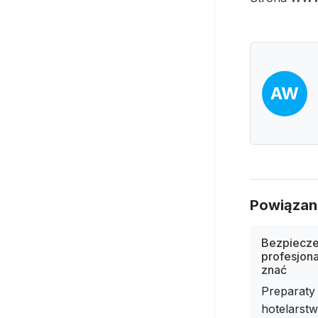
AW
Powiązan
Bezpiecze
profesjona
znać
Preparaty
hotelarstwi