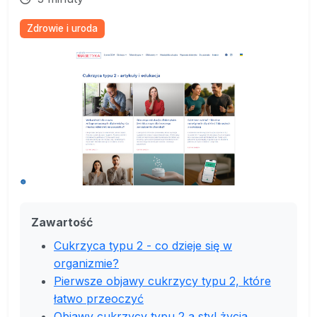
Zdrowie i uroda
Zawartość
Cukrzyca typu 2 - co dzieje się w
organizmie?
Pierwsze objawy cukrzycy typu 2, które
łatwo przeoczyć
Objawy cukrzycy typu 2 a styl życia