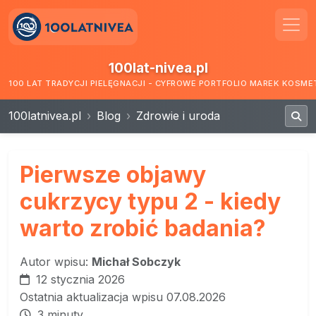
100lat-nivea.pl
100 LAT TRADYCJI PIELĘGNACJI - CYFROWE PORTFOLIO MAREK KOSM
100latnivea.pl
Blog
Zdrowie i uroda
Pierwsze objawy
cukrzycy typu 2 - kiedy
warto zrobić badania?
Autor wpisu:
Michał Sobczyk
12 stycznia 2026
Ostatnia aktualizacja wpisu 07.08.2026
3 minuty