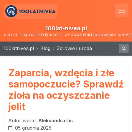
100lat-nivea.pl
100 LAT TRADYCJI PIELĘGNACJI - CYFROWE PORTFOLIO MAREK KOSM
100latnivea.pl
Blog
Zdrowie i uroda
Zaparcia, wzdęcia i złe
samopoczucie? Sprawdź
zioła na oczyszczanie
jelit
Autor wpisu:
Aleksandra Lis
05 grudnia 2025