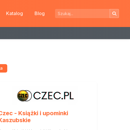
Katalog
Blog
ka
Czec - Książki i upominki
Kaszubskie