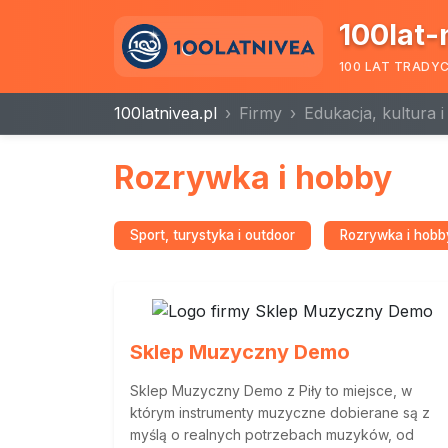
100lat-
100 LAT TRADY
100latnivea.pl
Firmy
Edukacja, kultura 
Rozrywka i hobby
Sport, turystyka i outdoor
Rozrywka i hobb
Sklep Muzyczny Demo
Sklep Muzyczny Demo z Piły to miejsce, w
którym instrumenty muzyczne dobierane są z
myślą o realnych potrzebach muzyków, od