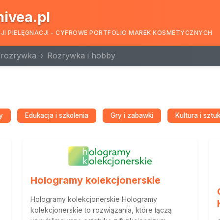
nivea.pl
CJI PIELĘGNACJI - CYFROWE PORTFOLIO MAREK KOSMETYCZNYCH
i rozrywka
Rozrywka i hobby
y
Edukacja i szkolenia
Gry i zabawki
Kultura i sztu
Hologramy kolekcjonerskie
Hologramy kolekcjonerskie Hologramy
kolekcjonerskie to rozwiązania, które łączą