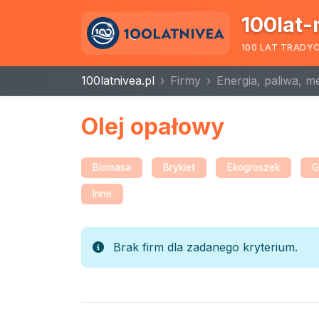
100lat-
100 LAT TRADY
100latnivea.pl
Firmy
Energia, paliwa, m
Olej opałowy
Biomasa
Brykiet
Ekogroszek
G
Inne
Brak firm dla zadanego kryterium.