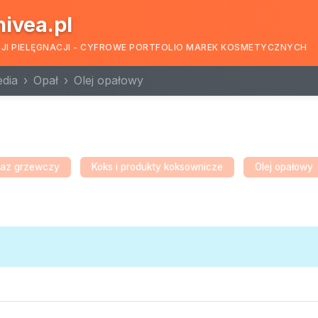
nivea.pl
CJI PIELĘGNACJI - CYFROWE PORTFOLIO MAREK KOSMETYCZNYCH
edia
Opał
Olej opałowy
az grzewczy
Koks i produkty koksownicze
Olej opałowy