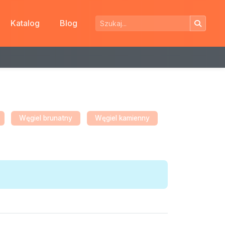
Katalog
Blog
Węgiel brunatny
Węgiel kamienny