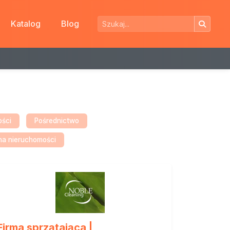
Katalog
Blog
ości
Pośrednictwo
na nieruchomości
Firma sprzątająca |