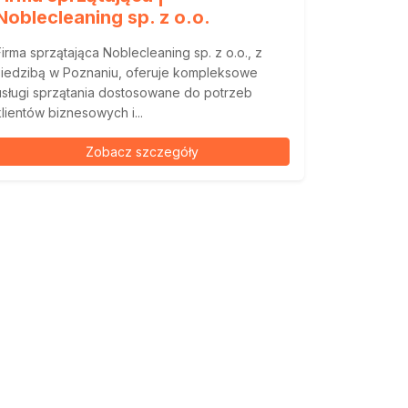
Noblecleaning sp. z o.o.
Firma sprzątająca Noblecleaning sp. z o.o., z
siedzibą w Poznaniu, oferuje kompleksowe
usługi sprzątania dostosowane do potrzeb
klientów biznesowych i...
Zobacz szczegóły