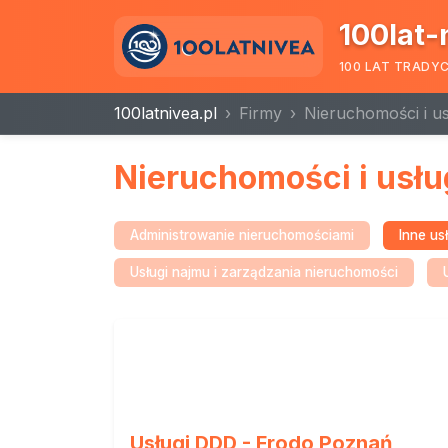
100lat-
100 LAT TRADY
100latnivea.pl
Firmy
Nieruchomości i u
Nieruchomości i usł
Administrowanie nieruchomościami
Inne us
Usługi najmu i zarządzania nieruchomości
Usługi DDD - Frodo Poznań