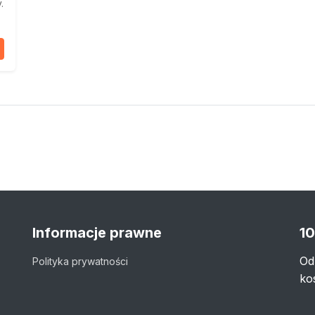
.
Informacje prawne
10
Od
Polityka prywatności
ko