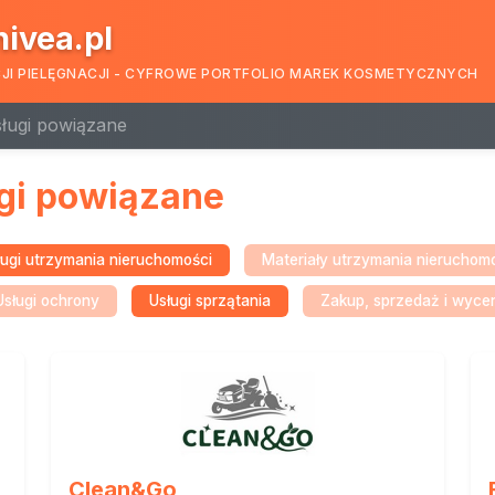
nivea.pl
CJI PIELĘGNACJI - CYFROWE PORTFOLIO MAREK KOSMETYCZNYCH
sługi powiązane
ugi powiązane
ługi utrzymania nieruchomości
Materiały utrzymania nieruchom
Usługi ochrony
Usługi sprzątania
Zakup, sprzedaż i wyce
Clean&Go