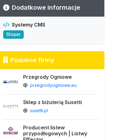
Dodatkowe informacje
Systemy CMS
Shoper
Podobne firmy
Przegrody Ogniowe
przegrodyogniowe.eu
Sklep z biżuterią Susetti
susetti.pl
Producent listew
przypodłogowych | Listwy
Effector