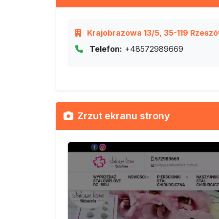
Krajobrazowa 13/5, 35-119 Rzesz
Telefon:
+48572989669
Zrzut ekranu strony