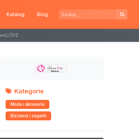
Katalog
Blog
loweLOVE
Kategorie
Moda i akcesoria
Biżuteria i zegarki