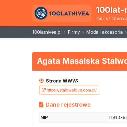
100lat-
100 LAT TRADY
100latnivea.pl
Firmy
Moda i akcesoria
Agata Masalska Stalw
Strona WWW:
https://stalowelove.com.pl/
Dane rejestrowe
NIP
1181379