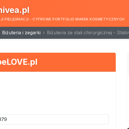
nivea.pl
CJI PIELĘGNACJI - CYFROWE PORTFOLIO MAREK KOSMETYCZNYCH
Biżuteria i zegarki
Biżuteria ze stali chirurgicznej - Sta
oeLOVE.pl
379