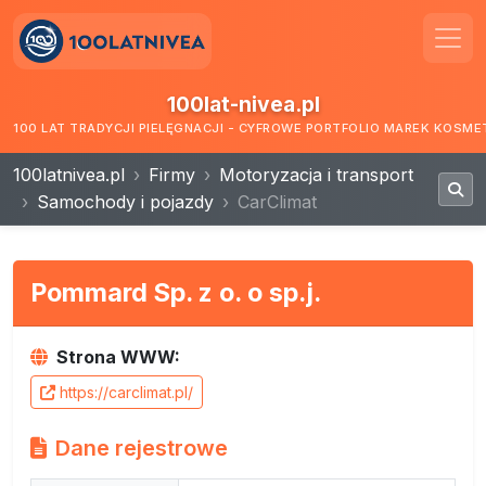
100lat-nivea.pl
100 LAT TRADYCJI PIELĘGNACJI - CYFROWE PORTFOLIO MAREK KOSM
100latnivea.pl
Firmy
Motoryzacja i transport
Samochody i pojazdy
CarClimat
Pommard Sp. z o. o sp.j.
Strona WWW:
https://carclimat.pl/
Dane rejestrowe