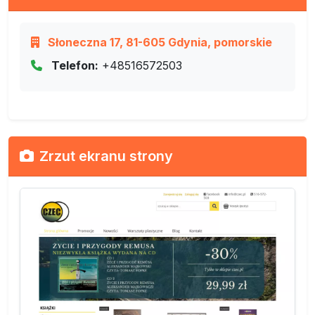
Słoneczna 17, 81-605 Gdynia, pomorskie
Telefon:
+48516572503
Zrzut ekranu strony