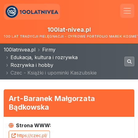
100lat-nivea.pl
100 LAT TRADYCJI PIELĘGNACJI - CYFROWE PORTFOLIO MAREK KOSM
100latnivea.pl
Firmy
Edukacja, kultura i rozrywka
Rozrywka i hobby
Czec - Książki i upominki Kaszubskie
Art-Baranek Małgorzata
Bądkowska
Strona WWW:
https://czec.pl/