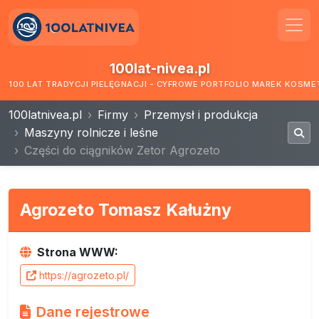
100lat-nivea.pl
100 LAT TRADYCJI PIELĘGNACJI - CYFROWE PORTFOLIO MAREK KOSM
100latnivea.pl
Firmy
Przemysł i produkcja
Maszyny rolnicze i leśne
Części do ciągników Zetor Agrozeto
Agrozeto Tomasz Kałużny
Strona WWW:
https://agrozeto.pl/
Dane rejestrowe