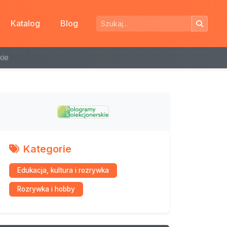
Katalog
Blog
kie
Kategorie
Edukacja, kultura i rozrywka
Rozrywka i hobby