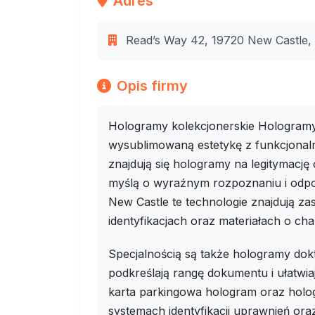
Adres
Read’s Way 42, 19720 New Castle, 
Opis firmy
Hologramy kolekcjonerskie Hologramy 
wysublimowaną estetykę z funkcjona
znajdują się hologramy na legitymację 
myślą o wyraźnym rozpoznaniu i odpo
New Castle te technologie znajdują 
identyfikacjach oraz materiałach o ch
Specjalnością są także hologramy dokt
podkreślają rangę dokumentu i ułatwia
karta parkingowa hologram oraz hol
systemach identyfikacji uprawnień or