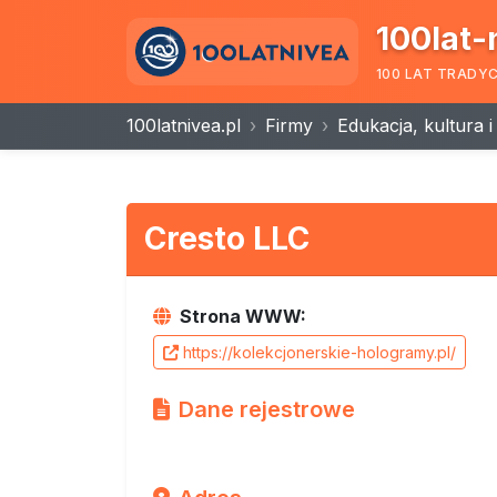
100lat-
100 LAT TRADY
100latnivea.pl
Firmy
Edukacja, kultura 
Cresto LLC
Strona WWW:
https://kolekcjonerskie-hologramy.pl/
Dane rejestrowe