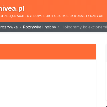
nivea.pl
CJI PIELĘGNACJI - CYFROWE PORTFOLIO MAREK KOSMETYCZNYCH
i rozrywka
Rozrywka i hobby
Hologramy kolekcjoners