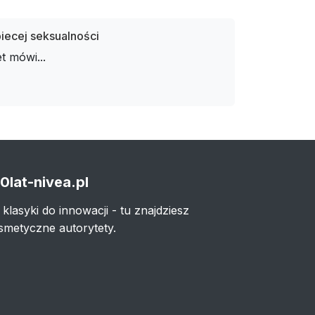
biecej seksualności
t mówi...
0lat-nivea.pl
 klasyki do innowacji - tu znajdziesz
smetyczne autorytety.