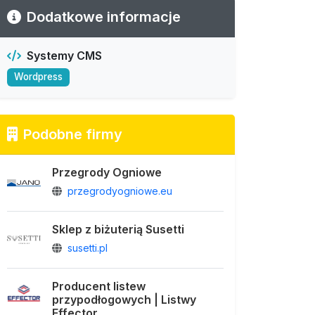
Dodatkowe informacje
Systemy CMS
Wordpress
Podobne firmy
Przegrody Ogniowe
przegrodyogniowe.eu
Sklep z biżuterią Susetti
susetti.pl
Producent listew
przypodłogowych | Listwy
Effector