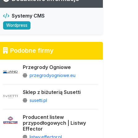
Systemy CMS
Wordpress
Podobne firmy
Przegrody Ogniowe
przegrodyogniowe.eu
Sklep z biżuterią Susetti
susetti.pl
Producent listew
przypodłogowych | Listwy
Effector
listwy.effector.pl