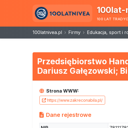
100lat-
100 LAT TRADY
100latnivea.pl
Firmy
Edukacja, sport i 
Przedsiębiorstwo Han
Dariusz Gałęzowski; B
Strona WWW:
https://www.zakreconabila.pl/
Dane rejestrowe
NIP
7811178