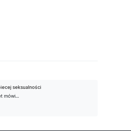
biecej seksualności
t mówi...