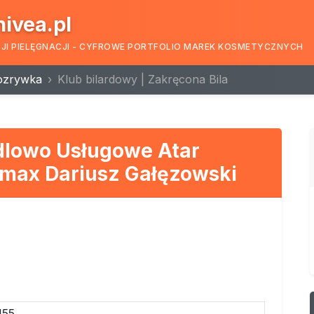
nivea.pl
CJI PIELĘGNACJI - CYFROWE PORTFOLIO MAREK KOSMETYCZNYCH
rozrywka
Klub bilardowy | Zakręcona Bila
dlowo Usługowe Atar
imax Dariusz Gałęzowski
155