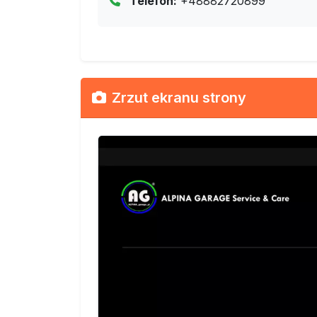
Telefon:
+48882720899
Zrzut ekranu strony