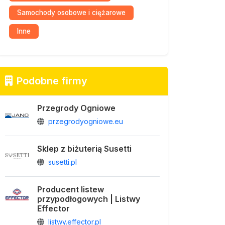
Samochody osobowe i ciężarowe
Inne
Podobne firmy
Przegrody Ogniowe
przegrodyogniowe.eu
Sklep z biżuterią Susetti
susetti.pl
Producent listew
przypodłogowych | Listwy
Effector
listwy.effector.pl