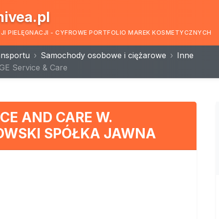
nivea.pl
CJI PIELĘGNACJI - CYFROWE PORTFOLIO MAREK KOSMETYCZNYCH
ransportu
Samochody osobowe i ciężarowe
Inne
E Service & Care
CE AND CARE W.
KOWSKI SPÓŁKA JAWNA