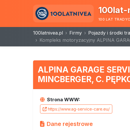
100lat-
100 LAT TRADY
100latnivea.pl
Firmy
Pojazdy i środki t
Kompleks motoryzacyjny ALPINA GARAG
ALPINA GARAGE SERVI
MINCBERGER, C. PĘP
Strona WWW:
https://www.ag-service-care.eu/
Dane rejestrowe