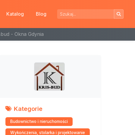
Katalog
Blog
sbud - Okna Gdynia
Kategorie
Budownictwo i nieruchomości
Wykończenia, stolarka i projektowanie