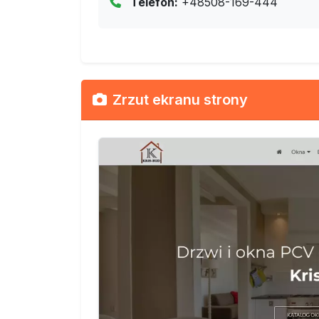
Telefon:
+48508-169-444
Zrzut ekranu strony