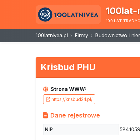
100lat-
100 LAT TRADY
100latnivea.pl
Firmy
Budownictwo i nie
Krisbud PHU
Strona WWW:
https://krisbud24.pl/
Dane rejestrowe
NIP
584105