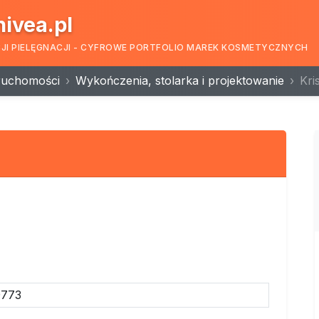
nivea.pl
CJI PIELĘGNACJI - CYFROWE PORTFOLIO MAREK KOSMETYCZNYCH
ruchomości
Wykończenia, stolarka i projektowanie
Kri
9773