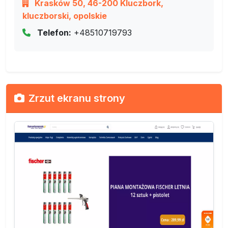
Krasków 50, 46-200 Kluczbork,
kluczborski, opolskie
Telefon:
+48510719793
Zrzut ekranu strony