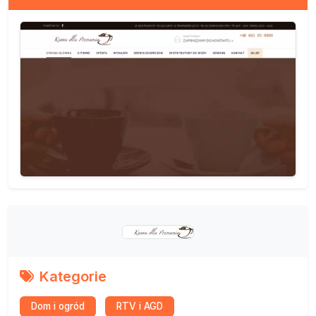
Kategorie
Dom i ogród
RTV i AGD