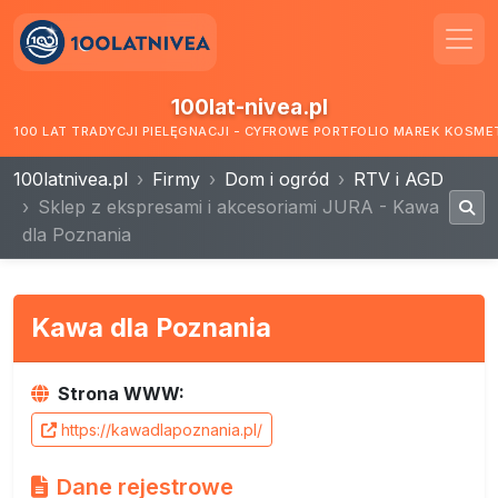
100lat-nivea.pl
100 LAT TRADYCJI PIELĘGNACJI - CYFROWE PORTFOLIO MAREK KOSM
100latnivea.pl
Firmy
Dom i ogród
RTV i AGD
Sklep z ekspresami i akcesoriami JURA - Kawa
dla Poznania
Kawa dla Poznania
Strona WWW:
https://kawadlapoznania.pl/
Dane rejestrowe