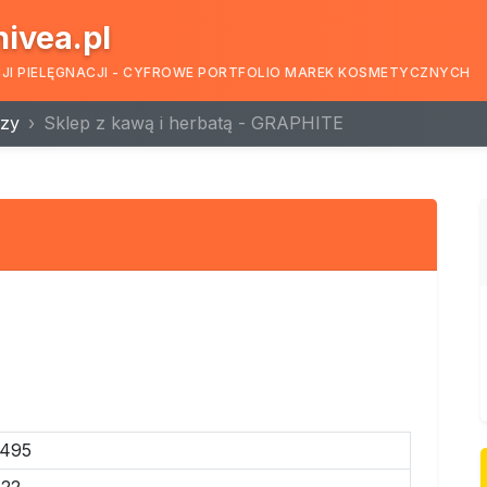
nivea.pl
CJI PIELĘGNACJI - CYFROWE PORTFOLIO MAREK KOSMETYCZNYCH
zy
Sklep z kawą i herbatą - GRAPHITE
1495