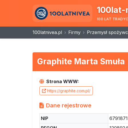
100lat-
100 LAT TRADY
100latnivea.pl
Firmy
Przemysł spożywc
Graphite Marta Smuła
Strona WWW:
https://graphite.com.pl/
Dane rejestrowe
NIP
679187