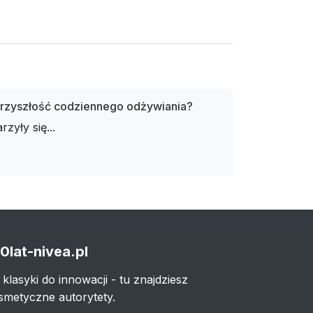
 przyszłość codziennego odżywiania?
rzyły się...
0lat-nivea.pl
 klasyki do innowacji - tu znajdziesz
smetyczne autorytety.