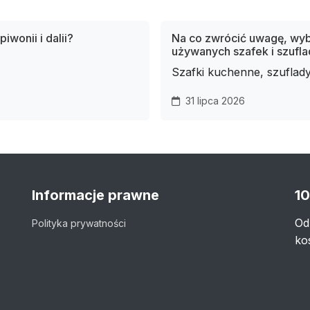
wonii i dalii?
Na co zwrócić uwagę, wyb
używanych szafek i szufla
Szafki kuchenne, szuflady 
31 lipca 2026
Informacje prawne
10
Od
Polityka prywatności
ko