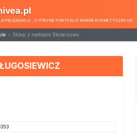
nivea.pl
CJI PIELĘGNACJI - CYFROWE PORTFOLIO MAREK KOSMETYCZNYCH
ble
Sklep z meblami Stolarzowo
DŁUGOSIEWICZ
3353