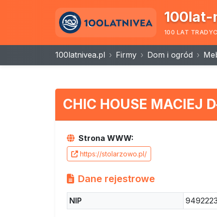
100lat-
100 LAT TRADY
100latnivea.pl
Firmy
Dom i ogród
Me
CHIC HOUSE MACIEJ 
Strona WWW:
https://stolarzowo.pl/
Dane rejestrowe
NIP
949222