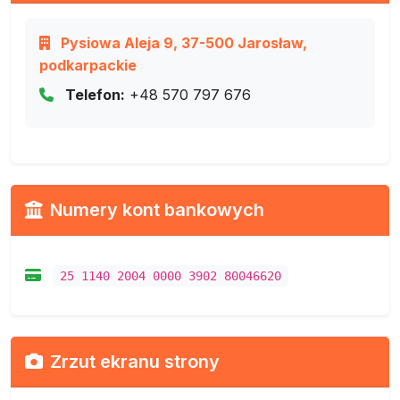
Pysiowa Aleja 9, 37-500 Jarosław,
podkarpackie
Telefon:
+48 570 797 676
Numery kont bankowych
25 1140 2004 0000 3902 80046620
Zrzut ekranu strony