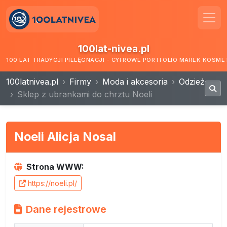
100lat-nivea.pl
100 LAT TRADYCJI PIELĘGNACJI - CYFROWE PORTFOLIO MAREK KOSM
100latnivea.pl
Firmy
Moda i akcesoria
Odzież
Sklep z ubrankami do chrztu Noeli
Noeli Alicja Nosal
Strona WWW:
https://noeli.pl/
Dane rejestrowe