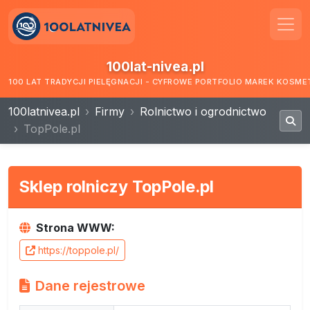
100lat-nivea.pl
100 LAT TRADYCJI PIELĘGNACJI - CYFROWE PORTFOLIO MAREK KOSM
100latnivea.pl
Firmy
Rolnictwo i ogrodnictwo
TopPole.pl
Sklep rolniczy TopPole.pl
Strona WWW:
https://toppole.pl/
Dane rejestrowe