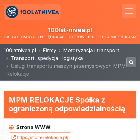
100lat-nivea.pl
100 LAT TRADYCJI PIELĘGNACJI - CYFROWE PORTFOLIO MAREK KOSM
100latnivea.pl
Firmy
Motoryzacja i transport
Transport, spedycja i logistyka
Usługi transportu maszyn przemysłowych MPM
Relokacje
MPM RELOKACJE Spółka z
ograniczoną odpowiedzialnością
Strona WWW:
https://mpm-relokacje.pl/