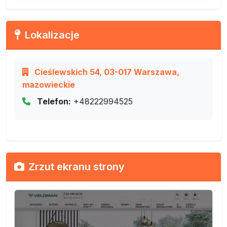
Lokalizacje
Cieślewskich 54, 03-017 Warszawa,
mazowieckie
Telefon:
+48222994525
Zrzut ekranu strony