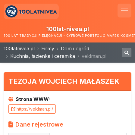
100lat-nivea.pl
100 LAT TRADYCJI PIELĘGNACJI - CYFROWE PORTFOLIO MAREK KOSM
100latnivea.pl
Firmy
Dom i ogród
Kuchnia, łazienka i ceramika
veldman.pl
TEZOJA WOJCIECH MAŁASZEK
Strona WWW:
https://veldman.pl/
Dane rejestrowe