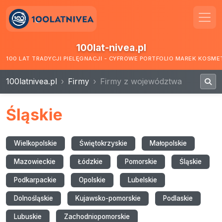
100lat-nivea.pl
100 LAT TRADYCJI PIELĘGNACJI - CYFROWE PORTFOLIO MAREK KOSM
100latnivea.pl
Firmy
Firmy z województwa
Śląskie
Wielkopolskie
Świętokrzyskie
Małopolskie
Mazowieckie
Łódzkie
Pomorskie
Śląskie
Podkarpackie
Opolskie
Lubelskie
Dolnośląskie
Kujawsko-pomorskie
Podlaskie
Lubuskie
Zachodniopomorskie