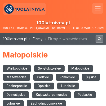
100lat-nivea.pl
100 LAT TRADYCJI PIELĘGNACJI - CYFROWE PORTFOLIO MAREK KOSM
100latnivea.pl
Firmy
Firmy z województwa
Małopolskie
Wielkopolskie
Świętokrzyskie
Małopolskie
Mazowieckie
Łódzkie
Pomorskie
Śląskie
Podkarpackie
Opolskie
Lubelskie
Dolnośląskie
Kujawsko-pomorskie
Podlaskie
Lubuskie
Zachodniopomorskie