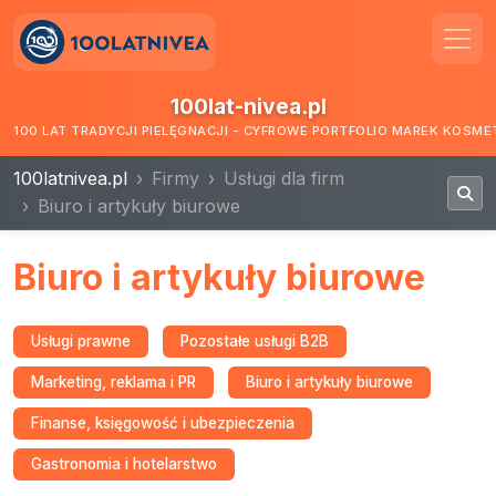
100lat-nivea.pl
100 LAT TRADYCJI PIELĘGNACJI - CYFROWE PORTFOLIO MAREK KOSM
100latnivea.pl
Firmy
Usługi dla firm
Biuro i artykuły biurowe
Biuro i artykuły biurowe
Usługi prawne
Pozostałe usługi B2B
Marketing, reklama i PR
Biuro i artykuły biurowe
Finanse, księgowość i ubezpieczenia
Gastronomia i hotelarstwo