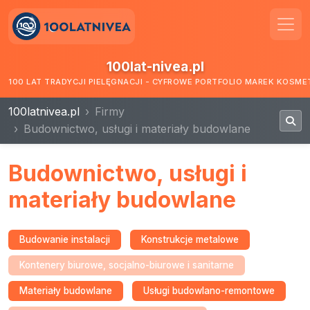
100lat-nivea.pl
100 LAT TRADYCJI PIELĘGNACJI - CYFROWE PORTFOLIO MAREK KOSM
100latnivea.pl
Firmy
Budownictwo, usługi i materiały budowlane
Budownictwo, usługi i
materiały budowlane
Budowanie instalacji
Konstrukcje metalowe
Kontenery biurowe, socjalno-biurowe i sanitarne
Materiały budowlane
Usługi budowlano-remontowe