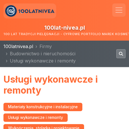
100lat-nivea.pl
100 LAT TRADYCJI PIELĘGNACJI - CYFROWE PORTFOLIO MAREK KOSM
100latnivea.pl
Firmy
Budownictwo i nieruchomości
Usługi wykonawcze i remonty
Usługi wykonawcze i
remonty
Materiały konstrukcyjne i instalacyjne
Usługi wykonawcze i remonty
Wykończenia, stolarka i projektowanie