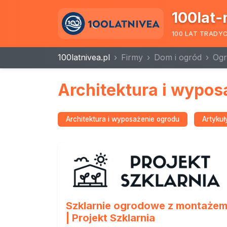
100lat-
100 LAT TRADY
100latnivea.pl
Firmy
Dom i ogród
Og
Architektura i wypos
Architektura i wyposażenie ogrodu
Artykuł
Szklarnie ogrodowe z montaże
| Projekt Szklarnia