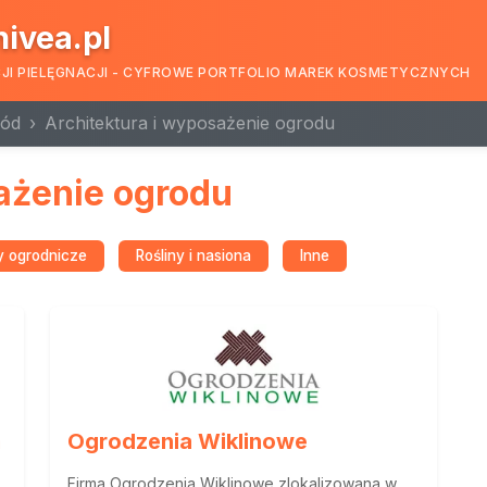
nivea.pl
CJI PIELĘGNACJI - CYFROWE PORTFOLIO MAREK KOSMETYCZNYCH
ród
Architektura i wyposażenie ogrodu
ażenie ogrodu
y ogrodnicze
Rośliny i nasiona
Inne
m
Ogrodzenia Wiklinowe
Firma Ogrodzenia Wiklinowe zlokalizowana w