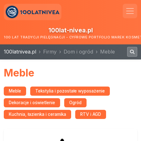
100lat-nivea.pl
100 LAT TRADYCJI PIELĘGNACJI - CYFROWE PORTFOLIO MAREK KOSM
100latnivea.pl
Firmy
Dom i ogród
Meble
Meble
Meble
Tekstylia i pozostałe wyposażenie
Dekoracje i oświetlenie
Ogród
Kuchnia, łazienka i ceramika
RTV i AGD