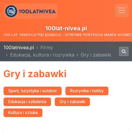
100lat-nivea.pl
100 LAT TRADYCJI PIELĘGNACJI - CYFROWE PORTFOLIO MAREK KOSM
100latnivea.pl
Firmy
Edukacja, kultura i rozrywka
Gry i zabawki
Gry i zabawki
Sport, turystyka i outdoor
Rozrywka i hobby
Edukacja i szkolenia
Gry i zabawki
Kultura i sztuka