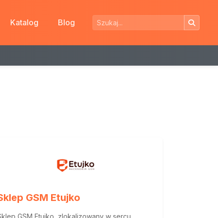
Katalog
Blog
Sklep GSM Etujko
Sklep GSM Etujko, zlokalizowany w sercu