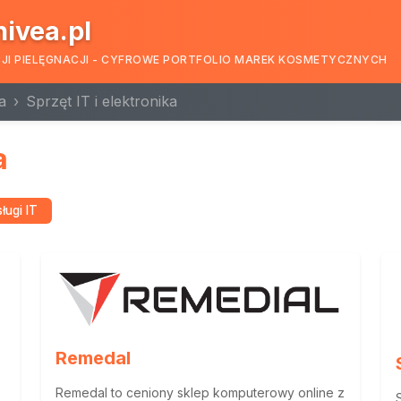
nivea.pl
CJI PIELĘGNACJI - CYFROWE PORTFOLIO MAREK KOSMETYCZNYCH
a
Sprzęt IT i elektronika
a
ługi IT
Remedal
Remedal to ceniony sklep komputerowy online z