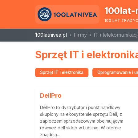
100lat-
100 LAT TRADY
100latnivea.pl
Firmy
IT i telekomunikacj
Sprzęt IT i elektronik
Sprzęt IT i elektronika
Oprogramowanie i us
DellPro
DellPro to dystrybutor i punkt handlowy
skupiony na ekosystemie sprzętu Dell, z
zapleczem sprzedażowym obejmującym
również dell sklep w Lublinie. W ofercie
znajdują...