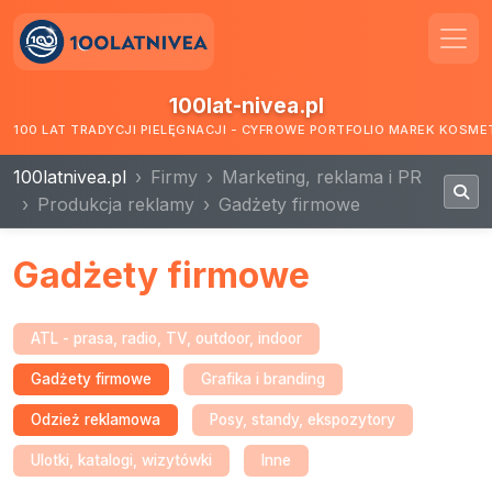
100lat-nivea.pl
100 LAT TRADYCJI PIELĘGNACJI - CYFROWE PORTFOLIO MAREK KOSM
100latnivea.pl
Firmy
Marketing, reklama i PR
Produkcja reklamy
Gadżety firmowe
Gadżety firmowe
ATL - prasa, radio, TV, outdoor, indoor
Gadżety firmowe
Grafika i branding
Odzież reklamowa
Posy, standy, ekspozytory
Ulotki, katalogi, wizytówki
Inne