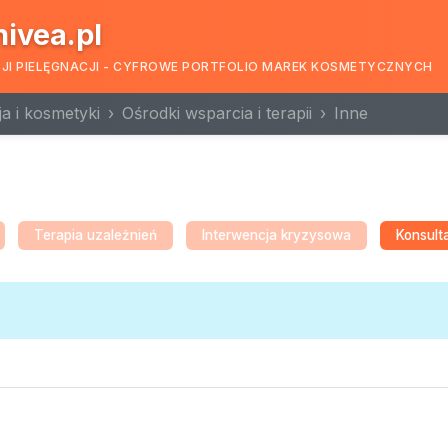
nivea.pl
CJI PIELĘGNACJI - CYFROWE PORTFOLIO MAREK KOSMETYCZNYCH
a i kosmetyki
Ośrodki wsparcia i terapii
Inne
Terapia uzależnień
Interwencja kryzysowa
Konsult