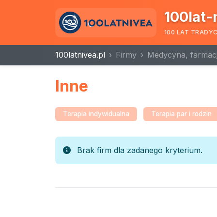
100lat-
100 LAT TRADY
100latnivea.pl
Firmy
Medycyna, farmacj
Inne
Terapia indywidualna
Terapia par i rodzin
Brak firm dla zadanego kryterium.