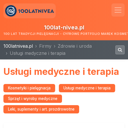
100lat-nivea.pl
100 LAT TRADYCJI PIELĘGNACJI - CYFROWE PORTFOLIO MAREK KOSM
100latnivea.pl
Firmy
Zdrowie i uroda
Usługi medyczne i terapia
Usługi medyczne i terapia
Kosmetyki i pielęgnacja
Usługi medyczne i terapia
Sprzęt i wyroby medyczne
Leki, suplementy i art. prozdrowotne