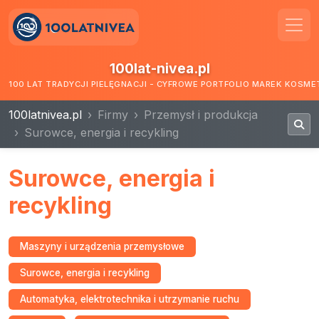
100lat-nivea.pl
100 LAT TRADYCJI PIELĘGNACJI - CYFROWE PORTFOLIO MAREK KOSM
100latnivea.pl
Firmy
Przemysł i produkcja
Surowce, energia i recykling
Surowce, energia i
recykling
Maszyny i urządzenia przemysłowe
Surowce, energia i recykling
Automatyka, elektrotechnika i utrzymanie ruchu