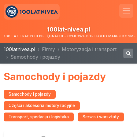
100lat-nivea.pl
100 LAT TRADYCJI PIELĘGNACJI - CYFROWE PORTFOLIO MAREK KOSM
100latnivea.pl
Firmy
Motoryzacja i transport
Samochody i pojazdy
Samochody i pojazdy
Samochody i pojazdy
Części i akcesoria motoryzacyjne
Transport, spedycja i logistyka
Serwis i warsztaty