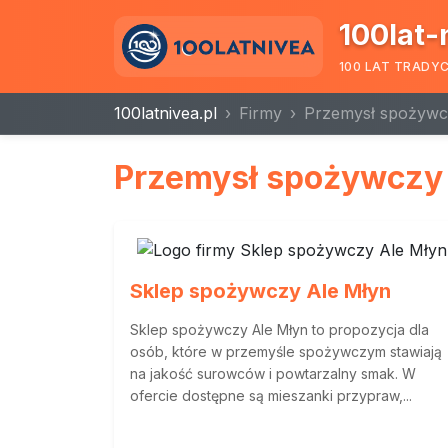
100lat-
100 LAT TRADY
100latnivea.pl
Firmy
Przemysł spożywc
Przemysł spożywczy
Sklep spożywczy Ale Młyn
Sklep spożywczy Ale Młyn to propozycja dla
osób, które w przemyśle spożywczym stawiają
na jakość surowców i powtarzalny smak. W
ofercie dostępne są mieszanki przypraw,...