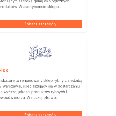
oferującym szeroką gamę ekologicznych
produktów. W asortymencie sklepu...
Zobacz szczegóły
Fisk
Fisk.store to renomowany sklep rybny z siedzibą
w Warszawie, specjalizujący się w dostarczaniu
najwyższej jakości produktów rybnych i
owoców morza. W naszej ofercie...
Zobacz szczegóły