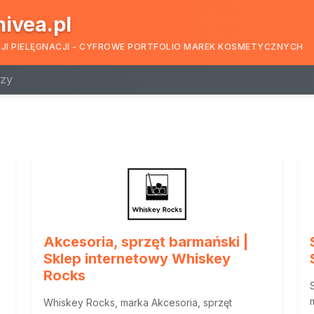
nivea.pl
CJI PIELĘGNACJI - CYFROWE PORTFOLIO MAREK KOSMETYCZNYCH
zy
Akcesoria, sprzęt barmański |
Sklep internetowy Whiskey
Rocks
Whiskey Rocks, marka Akcesoria, sprzęt