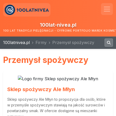
100lat-nivea.pl
100 LAT TRADYCJI PIELĘGNACJI - CYFROWE PORTFOLIO MAREK KOSM
100latnivea.pl
Firmy
Przemysł spożywczy
Przemysł spożywczy
Sklep spożywczy Ale Młyn
Sklep spożywczy Ale Młyn to propozycja dla osób, które
w przemyśle spożywczym stawiają na jakość surowców i
powtarzalny smak. W ofercie dostępne są mieszanki