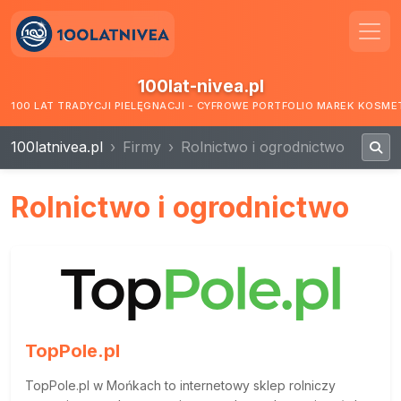
100lat-nivea.pl
100 LAT TRADYCJI PIELĘGNACJI - CYFROWE PORTFOLIO MAREK KOSM
100latnivea.pl
Firmy
Rolnictwo i ogrodnictwo
Rolnictwo i ogrodnictwo
TopPole.pl
TopPole.pl w Mońkach to internetowy sklep rolniczy