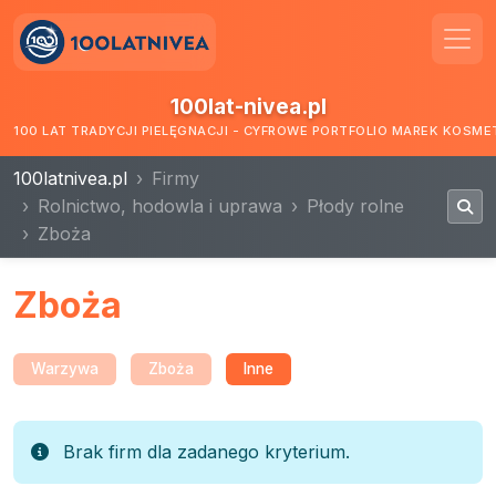
100lat-nivea.pl
100 LAT TRADYCJI PIELĘGNACJI - CYFROWE PORTFOLIO MAREK KOSM
100latnivea.pl
Firmy
Rolnictwo, hodowla i uprawa
Płody rolne
Zboża
Zboża
Warzywa
Zboża
Inne
Brak firm dla zadanego kryterium.